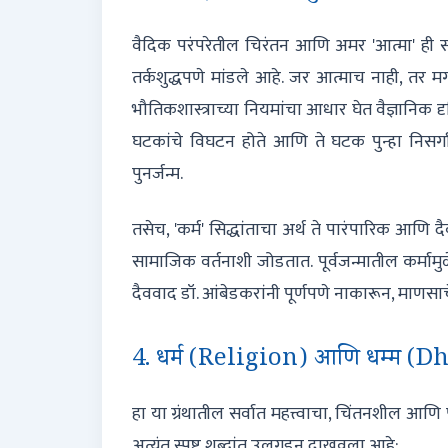
वैदिक परंपरेतील चिरंतन आणि अमर 'आत्मा' ही संक
तर्कशुद्धपणे मांडले आहे. जर आत्माच नाही, तर मग
भौतिकशास्त्राच्या नियमांचा आधार घेत वैज्ञानिक द
घटकांचे विघटन होते आणि ते घटक पुन्हा निसर्गा
पुनर्जन्म.
तसेच, 'कर्म' सिद्धांताचा अर्थ ते पारंपारिक आणि
सामाजिक वर्तनाशी जोडतात. पूर्वजन्मातील कर्मामु
दैववाद डॉ. आंबेडकरांनी पूर्णपणे नाकारून, माणसाच
4. धर्म (Religion) आणि धम्म (
हा या ग्रंथातील सर्वात महत्त्वाचा, चिंतनशील आण
अत्यंत स्पष्ट शब्दांत उलगडून दाखवला आहे: