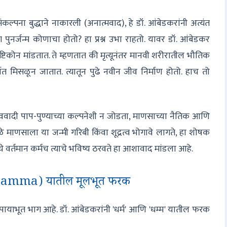
ल्पना बुद्धाने नाकारली (अनात्मवाद), हे डॉ. आंबेडकरांनी अत्यंत
 पुनर्जन्म कोणाचा होतो? हा प्रश्न उभा राहतो. यावर डॉ. आंबेडकर
ृष्टिकोन मांडतात. ते म्हणतात की मृत्यूनंतर मानवी शरीरातील भौतिक
त मिसळून जातात. त्यातून पुढे नवीन जीव निर्माण होतो. हाच तो
 दैववादी पाप-पुण्याच्या कल्पनेशी न जोडता, माणसाच्या नैतिक आणि
ळे माणसाला या जन्मी गरिबी किंवा शूद्रत्व भोगावे लागते, हा शोषक
े वर्तमान कर्मच त्याचे भविष्य ठरवते हा आशावाद मांडला आहे.
Dhamma) यातील मूलभूत फरक
ि पायाभूत भाग आहे. डॉ. आंबेडकरांनी 'धर्म' आणि 'धम्म' यातील फरक