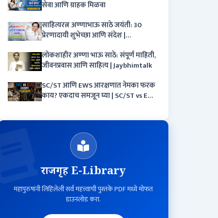
सेवा आणि ग्राहक मिळवा
साहित्यरत्न अण्णाभाऊ साठे जयंती: 30
प्रेरणादायी शुभेच्छा आणि संदेश |
Annabhau Sathe Jayanti Wishes in
लोकशाहीर अण्णा भाऊ साठे: संपूर्ण माहिती,
Marathi
जीवनप्रवास आणि साहित्य | Jaybhimtalk
SC/ST आणि EWS आरक्षणात नेमका फरक
काय? एकदाच समजून घ्या | SC/ST vs EWS
Reservation
राजगृह E-Library
महापुरुषांनी लिहिलेली सर्व महत्त्वाची पुस्तके PDF मध्ये मोफत
डाउनलोड करा.