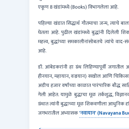
एकूण 8 खंडांमध्ये (Books) विभागलेला आहे.
पहिल्या खंडात सिद्धार्थ गौतमाचा जन्म, त्याचे बाल
घेतला आहे. पुढील खंडांमध्ये बुद्धांनी दिलेली
महत्त्व, बुद्धांच्या समकालीनांसोबतचे त्यांचे वाद
आहे.
डॉ. आंबेडकरांनी हा ग्रंथ लिहिण्यापूर्वी जगातील अ
हीनयान, महायान, वज्रयान) सखोल आणि चिकित्सक अभ
अडीच हजार वर्षांच्या काळात पारंपारिक बौद्ध सा
गेली आहेत. यामुळे बुद्धाचा मूळ तर्कशुद्ध, विज
ग्रंथात त्यांनी बुद्धाच्या मूळ शिकवणीला आधुनिक दृष
जगभरातील अभ्यासक
'नवायान' (Navayana Bud