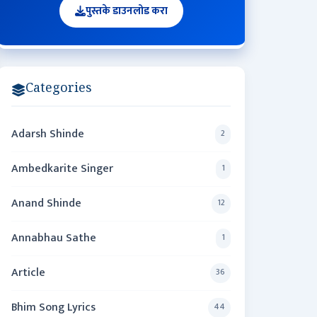
पुस्तके डाउनलोड करा
Categories
Adarsh Shinde
2
Ambedkarite Singer
1
Anand Shinde
12
Annabhau Sathe
1
Article
36
Bhim Song Lyrics
44