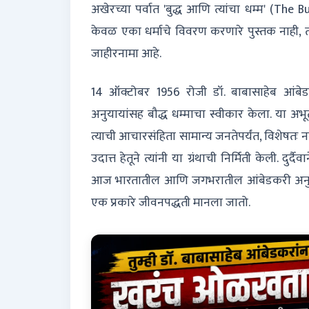
अखेरच्या पर्वात 'बुद्ध आणि त्यांचा धम्म' (The 
केवळ एका धर्माचे विवरण करणारे पुस्तक नाही,
जाहीरनामा आहे.
14 ऑक्टोबर 1956 रोजी डॉ. बाबासाहेब आंबे
अनुयायांसह बौद्ध धम्माचा स्वीकार केला. या अभूतप
त्याची आचारसंहिता सामान्य जनतेपर्यंत, विशेषतः नवबौ
उदात्त हेतूने त्यांनी या ग्रंथाची निर्मिती केली. दुर्
आज भारतातील आणि जगभरातील आंबेडकरी अनुयायां
एक प्रकारे जीवनपद्धती मानला जातो.