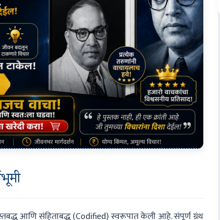
वभूमी
िस्तबद्ध आणि संहिताबद्ध (Codified) स्वरूपात केली आहे. संपूर्ण ग्रंथ