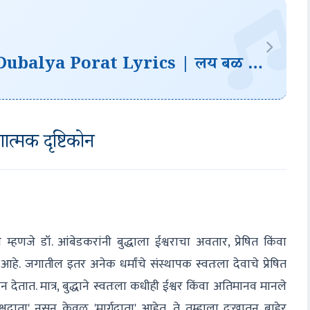
Lay Bal Al Majhya Dubalya Porat Lyrics | लय बळ आल माझ्या दुबळ्या पोरात
णात्मक दृष्टिकोन
य म्हणजे डॉ. आंबेडकरांनी बुद्धाला ईश्वराचा अवतार, प्रेषित किंवा
हे. जगातील इतर अनेक धर्मांचे संस्थापक स्वतःला देवाचे प्रेषित
देतात. मात्र, बुद्धाने स्वतःला कधीही ईश्वर किंवा अतिमानव मानले
क्षदाता' नसून केवळ 'मार्गदाता' आहेत. ते तुम्हाला दुःखातून बाहेर