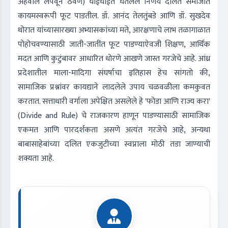
अहवाल लपवून ठेवणे) घाईघाईत घेतलेले निर्णय दलित समाजात
कायमस्वरूपी फूट पाडतील. डॉ. आनंद तेलतुंबडे आणि डॉ. सुखदेव
थोरात यांच्यासारख्या अभ्यासकांच्या मते, आरक्षणाचे लाभ तळागाळात
पोहोचवण्यासाठी जाती-जातींत फूट पाडण्याऐवजी शिक्षण, आर्थिक
मदत आणि कुटुंबावर आधारित धोरणे आखणे जास्त गरजेचे आहे. आंध्र
प्रदेशातील माला-मादिगा संघर्षाचा इतिहास हेच सांगतो की,
सामाजिक प्रश्नांवर कायद्याने लादलेले उपाय चळवळीला कमकुवत
करतात. सत्ताधारी वर्गाला अपेक्षित असलेले हे 'फोडा आणि राज्य करा'
(Divide and Rule) चे राजकारण हाणून पाडण्यासाठी सामाजिक
एकमत आणि पारदर्शकता असणे अत्यंत गरजेचे आहे, अन्यथा
बाबासाहेबांच्या दलित एकजुटीच्या स्वप्नाला मोठी तडा जाण्याची
शक्यता आहे.