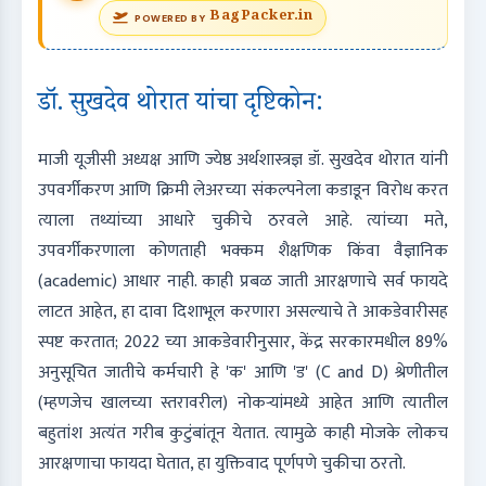
BagPacker.in
POWERED BY
डॉ. सुखदेव थोरात यांचा दृष्टिकोन:
माजी यूजीसी अध्यक्ष आणि ज्येष्ठ अर्थशास्त्रज्ञ डॉ. सुखदेव थोरात यांनी
उपवर्गीकरण आणि क्रिमी लेअरच्या संकल्पनेला कडाडून विरोध करत
त्याला तथ्यांच्या आधारे चुकीचे ठरवले आहे. त्यांच्या मते,
उपवर्गीकरणाला कोणताही भक्कम शैक्षणिक किंवा वैज्ञानिक
(academic) आधार नाही. काही प्रबळ जाती आरक्षणाचे सर्व फायदे
लाटत आहेत, हा दावा दिशाभूल करणारा असल्याचे ते आकडेवारीसह
स्पष्ट करतात; 2022 च्या आकडेवारीनुसार, केंद्र सरकारमधील 89%
अनुसूचित जातीचे कर्मचारी हे 'क' आणि 'ड' (C and D) श्रेणीतील
(म्हणजेच खालच्या स्तरावरील) नोकऱ्यांमध्ये आहेत आणि त्यातील
बहुतांश अत्यंत गरीब कुटुंबांतून येतात. त्यामुळे काही मोजके लोकच
आरक्षणाचा फायदा घेतात, हा युक्तिवाद पूर्णपणे चुकीचा ठरतो.