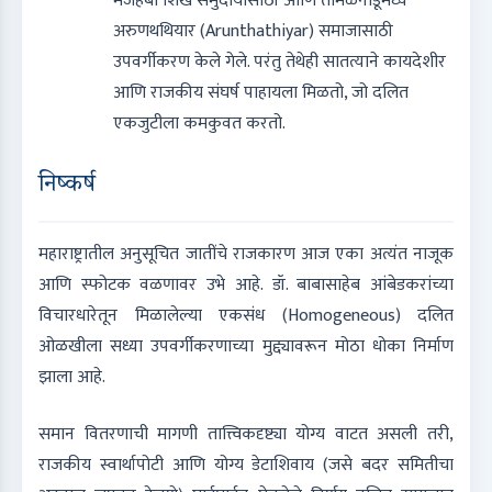
मजहबी शिख समुदायांसाठी आणि तमिळनाडूमध्ये
अरुणथथियार (Arunthathiyar) समाजासाठी
उपवर्गीकरण केले गेले. परंतु तेथेही सातत्याने कायदेशीर
आणि राजकीय संघर्ष पाहायला मिळतो, जो दलित
एकजुटीला कमकुवत करतो.
निष्कर्ष
महाराष्ट्रातील अनुसूचित जातींचे राजकारण आज एका अत्यंत नाजूक
आणि स्फोटक वळणावर उभे आहे. डॉ. बाबासाहेब आंबेडकरांच्या
विचारधारेतून मिळालेल्या एकसंध (Homogeneous) दलित
ओळखीला सध्या उपवर्गीकरणाच्या मुद्द्यावरून मोठा धोका निर्माण
झाला आहे.
समान वितरणाची मागणी तात्त्विकदृष्ट्या योग्य वाटत असली तरी,
राजकीय स्वार्थापोटी आणि योग्य डेटाशिवाय (जसे बदर समितीचा