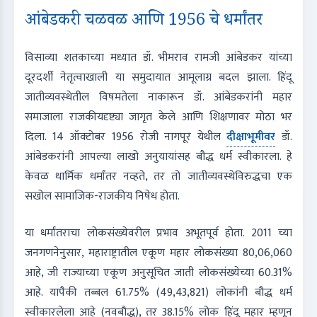
आंबेडकरी चळवळ आणि 1956 चे धर्मांतर
विसाव्या शतकाच्या मध्यात डॉ. भीमराव रामजी आंबेडकर यांच्या
दूरदर्शी नेतृत्वाखाली या समुदायात आमूलाग्र बदल झाला. हिंदू
जातीव्यवस्थेतील विषमतेला नाकारून डॉ. आंबेडकरांनी महार
समाजाला राजकीयदृष्ट्या जागृत केले आणि शिक्षणावर मोठा भर
दिला. 14 ऑक्टोबर 1956 रोजी नागपूर येथील
दीक्षाभूमीवर
डॉ.
आंबेडकरांनी आपल्या लाखो अनुयायांसह बौद्ध धर्म स्वीकारला. हे
केवळ धार्मिक धर्मांतर नव्हते, तर तो जातीव्यवस्थेविरुद्धचा एक
सखोल सामाजिक-राजकीय निषेध होता.
या धर्मांतराचा लोकसंख्येवरील प्रभाव अभूतपूर्व होता. 2011 च्या
जनगणनेनुसार, महाराष्ट्रातील एकूण महार लोकसंख्या 80,06,060
आहे, जी राज्याच्या एकूण अनुसूचित जाती लोकसंख्येच्या 60.31%
आहे. यापैकी तब्बल 61.75% (49,43,821) लोकांनी बौद्ध धर्म
स्वीकारलेला आहे (नवबौद्ध), तर 38.15% लोक हिंदू महार म्हणून