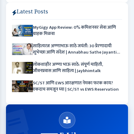
Latest Posts
MyGigy App Review: 0% कमिशनवर सेवा आणि
ग्राहक मिळवा
साहित्यरत्न अण्णाभाऊ साठे जयंती: 30 प्रेरणादायी
शुभेच्छा आणि संदेश | Annabhau Sathe Jayanti
Wishes in Marathi
लोकशाहीर अण्णा भाऊ साठे: संपूर्ण माहिती,
जीवनप्रवास आणि साहित्य | Jaybhimtalk
SC/ST आणि EWS आरक्षणात नेमका फरक काय?
एकदाच समजून घ्या | SC/ST vs EWS Reservation