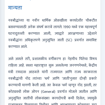
मान्यता
नवबौद्धांच्या या नवीन धार्मिक ओळखीला कायदेशीर चौकटीत
बसवण्यासाठी अनेक संघर्ष करावे लागले. 1990 मध्ये एक महत्त्वपूर्ण
घटनादुरुस्ती करण्यात आली, ज्याद्वारे आरक्षणाच्या उद्देशाने
नवबौद्धांना अधिकृतपणे अनुसूचित जाती (SC) प्रवर्गात समाविष्ट
करण्यात आले.
असे असले तरी, प्रशासकीय वर्गीकरण हा नेहमीच चिंतेचा विषय
राहिला आहे. सध्या महाराष्ट्रात सुरू असलेल्या जनगणनेमध्ये, केंद्रीय
मंत्री रामदास आठवले यांनी राज्यपाल आणि राज्य सरकारला
नवबौद्धांची नोंद त्यांच्या 'धर्म' आणि 'जाती'नुसार दोन्ही प्रकारे
करण्याची मागणी केली आहे. जर केवळ 'धर्म' म्हणून नोंद झाली, तर
कोट्यवधी लोक ओपन (General) प्रवर्गात मोजले जातील आणि
अनुसूचित जातींची लोकसंख्या कागदोपत्री कमी दिसेल, ज्यामुळे
राज्याकडून मिळणाऱ्या निधीवर आणि आरक्षणाच्या कोट्यावर गदा