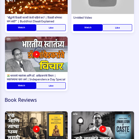
"बौद्धांनी दिवाळी साजरी केली पाहिजे का? | दिवाळी कोणाचा
Untitled Video
सण आहे?" | Buddhist Diwali Explained
Watch
Watch
Like
Like
भारताचे स्वातंत्र्य आणि डॉ. आंबेडकरांचे विचार |
स्वातंत्र्याचा खरा अर्थ | Independence Day Special
Watch
Like
Book Reviews