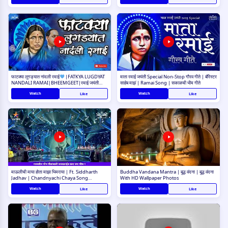
फाटक्या लुगड्यात नांदली रमाई
|FATKYA LUGDYAT
माता रमाई जयंती Special Non-Stop गौरव गीते | बॅरिस्टर
NANDALI RAMAI|BHEEMGEET|रमाई जयंती
साहेब माझं | Ramai Song | सकाळची भीम गीते
स्पेशल
Watch
Watch
Like
Like
माऊलीची माया होता माझा भिमराया | Ft. Siddharth
Buddha Vandana Mantra | बुद्ध वंदना | बुद्ध वंदना
Jadhav | Chandnyachi Chaya Song
With HD Wallpaper Photos
Siddharth Jadhav
Watch
Watch
Like
Like