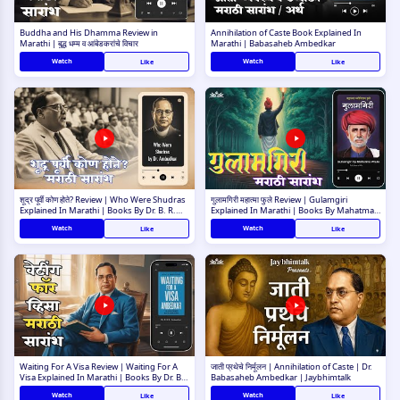
Buddha and His Dhamma Review in
Annihilation of Caste Book Explained In
Marathi | बुद्ध धम्म व आंबेडकरांचे विचार
Marathi | Babasaheb Ambedkar
Watch
Watch
Like
Like
शूद्र पूर्वी कोण होते? Review | Who Were Shudras
गुलामगिरी महात्मा फुले Review | Gulamgiri
Explained In Marathi | Books By Dr. B. R.
Explained In Marathi | Books By Mahatma
Ambedkar
Phule
Watch
Watch
Like
Like
Waiting For A Visa Review | Waiting For A
जाती प्रथेचे निर्मूलन | Annihilation of Caste | Dr.
Visa Explained In Marathi | Books By Dr. B.
Babasaheb Ambedkar | Jaybhimtalk
R. Ambedkar
Watch
Watch
Like
Like