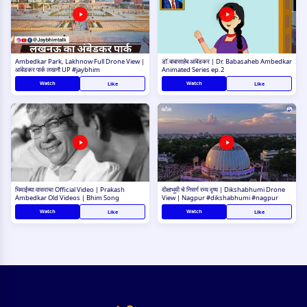
Ambedkar Park, Lakhnow Full Drone View |
डॉ.बाबासाहेब आंबेडकर | Dr. Babasaheb Ambedkar
आंबेडकर पार्क लखनौ UP #jaybhim
Animated Series ep.2
Watch
Watch
Like
Like
भिमाईच्या वासराचा Official Video | Prakash
दीक्षाभूमी चे निसर्ग रम्य दृष्य | Dikshabhumi Drone
Ambedkar Old Videos | Bhim Song
View | Nagpur #dikshabhumi #nagpur
Watch
Watch
Like
Like