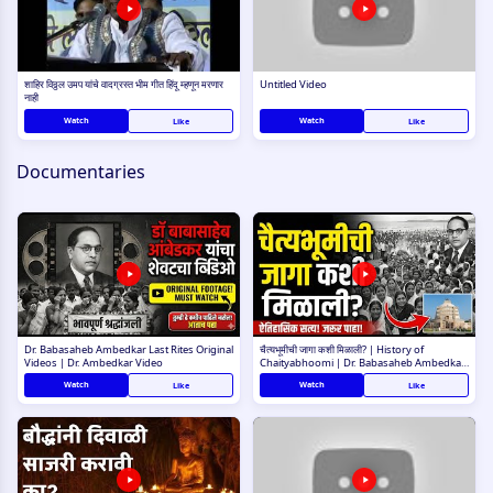
शाहिर विठ्ठल उमप यांचे वादग्रस्त भीम गीत हिंदू म्हणून मरणार
Untitled Video
नाही
Watch
Watch
Like
Like
Documentaries
Dr. Babasaheb Ambedkar Last Rites Original
चैत्यभूमीची जागा कशी मिळाली? | History of
Videos | Dr. Ambedkar Video
Chaityabhoomi | Dr. Babasaheb Ambedkar
Last Rites
Watch
Watch
Like
Like