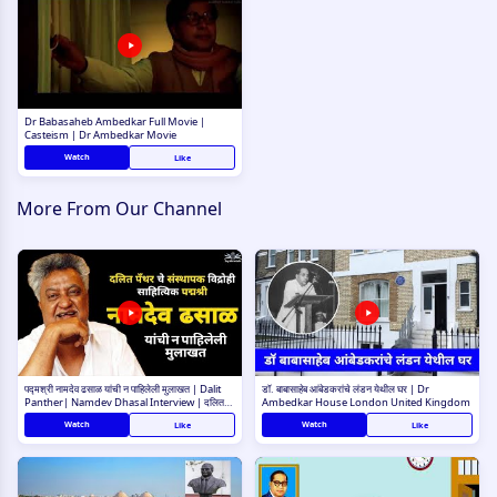
Dr Babasaheb Ambedkar Full Movie |
Casteism | Dr Ambedkar Movie
Watch
Like
More From Our Channel
पद्मश्री नामदेव ढसाळ यांची न पाहिलेली मुलाखत | Dalit
डॉ. बाबासाहेब आंबेडकरांचे लंडन येथील घर | Dr
Panther| Namdev Dhasal Interview | दलित
Ambedkar House London United Kingdom
साहित्य
Watch
Watch
Like
Like