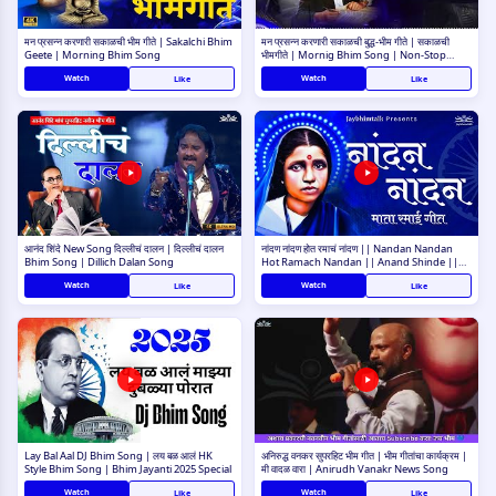
मन प्रसन्न करणारी सकाळची भीम गीते | Sakalchi Bhim
मन प्रसन्न करणारी सकाळची बुद्ध-भीम गीते | सकाळची
Geete | Morning Bhim Song
भीमगीते | Mornig Bhim Song | Non-Stop
Bhim Song
Watch
Watch
Like
Like
आनंद शिंदे New Song दिल्लीचं दालन | दिल्लीचं दालन
नांदण नांदण होत रमाचं नांदण || Nandan Nandan
Bhim Song | Dillich Dalan Song
Hot Ramach Nandan || Anand Shinde ||
@DJ Ammy
Watch
Watch
Like
Like
Lay Bal Aal DJ Bhim Song | लय बळ आलं HK
अनिरुद्ध वनकर सुपरहिट भीम गीत | भीम गीतांचा कार्यक्रम |
Style Bhim Song | Bhim Jayanti 2025 Special
मी वादळ वारा | Anirudh Vanakr News Song
Watch
Watch
Like
Like