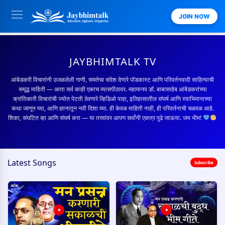
JOIN NOW
JAYBHIMTALK TV
आंबेडकरी विचारांनी उजळलेली गाणी, समतेचा संदेश देणारे पॉडकास्ट आणि परिवर्तनवादी साहित्याची
समृद्ध माहिती — आता सर्व काही एकाच व्यासपीठावर. महामानव डॉ. बाबासाहेब आंबेडकरांच्या
क्रांतिकारी विचारांची ज्योत पेटती ठेवणारे व्हिडिओ पाहा, इतिहासातील संघर्ष आणि स्वाभिमानाच्या
कथा जाणून घ्या, आणि ज्ञानातून नवी दिशा घ्या. ही केवळ माहिती नाही, ही परिवर्तनाची चळवळ आहे.
शिका, संघटित व्हा आणि संघर्ष करा — या तत्त्वांवर आपण सर्वांनी एकत्र पुढे जाऊया. जय भीम!
Latest Songs
Subscribe