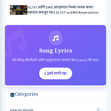
SC/ST आणि EWS आरक्षणात नेमका फरक काय?
एकदाच समजून घ्या | SC/ST vs EWS Reservation
Song Lyrics
सर्व प्रसिद्ध भीमगीतांचे आणि महापुरुषांच्या गाण्यांचे बोल (Lyrics) येथे वाचा.
सर्व गाणी पहा
Categories
Adarsh Shinde
2