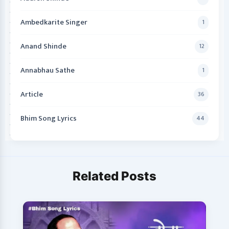
Ambedkarite Singer
1
Anand Shinde
12
Annabhau Sathe
1
Article
36
Bhim Song Lyrics
44
Related Posts