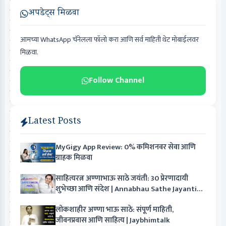
अपडेट्स मिळवा
आमच्या WhatsApp चॅनेलला फॉलो करा आणि सर्व माहिती थेट मोबाईलवर
मिळवा.
Follow Channel
Latest Posts
MyGigy App Review: 0% कमिशनवर सेवा आणि
ग्राहक मिळवा
साहित्यरत्न अण्णाभाऊ साठे जयंती: 30 प्रेरणादायी
शुभेच्छा आणि संदेश | Annabhau Sathe Jayanti
Wishes in Marathi
लोकशाहीर अण्णा भाऊ साठे: संपूर्ण माहिती,
जीवनप्रवास आणि साहित्य | Jaybhimtalk