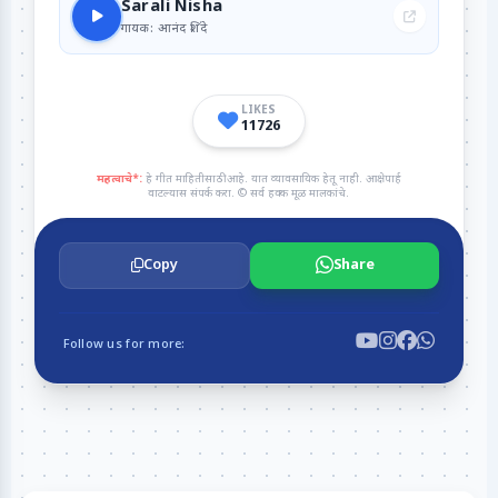
Sarali Nisha
गायक: आनंद शिंदे
LIKES
11726
महत्वाचे*:
हे गीत माहितीसाठी आहे. यात व्यावसायिक हेतू नाही. आक्षेपार्ह
वाटल्यास संपर्क करा. © सर्व हक्क मूळ मालकांचे.
Copy
Share
Follow us for more: