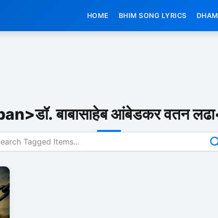
HOME
BHIM SONG LYRICS
DHAM
an>डॉ. बाबासाहेब आंबेडकर वतन ल