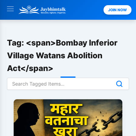
Skip
JOIN NOW
to
content
Tag: <span>Bombay Inferior
Village Watans Abolition
Act</span>