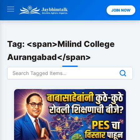
Skip
JOIN NOW
to
content
Tag: <span>Milind College
Aurangabad</span>