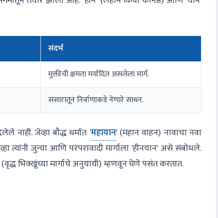
ा संगमातून तयार झाला आहे: 'हीन' (लहान किंवा कनिष्ठ) आणि 'यान'
संदर्भ
मुक्तीची क्षमता मर्यादित असलेला मार्ग.
संसारातून निर्वाणाकडे नेणारे साधन.
लेले नाही. जेव्हा बौद्ध धर्मात '
महायान
' (महान वाहन) नावाचा नवा
ा त्यांनी जुन्या आणि परंपरावादी मार्गाला 'हीनयान' असे संबोधले.
वृद्ध भिक्खूंच्या मार्गाचे अनुयायी) म्हणवून घेणे पसंत करतात.