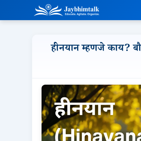
हीनयान म्हणजे काय? बौद्