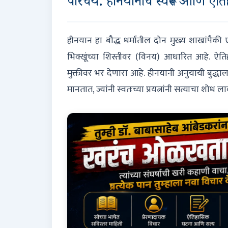
परिचय: हीनयानाचे स्वरूप आणि ऐति
हीनयान हा बौद्ध धर्मातील दोन मुख्य शाखांपैकी एक
भिक्खूंच्या शिस्तीवर (विनय) आधारित आहे. ऐति
मुक्तीवर भर देणारा आहे. हीनयानी अनुयायी बुद्
मानतात, ज्यांनी स्वतःच्या प्रयत्नांनी सत्याचा शोध ल