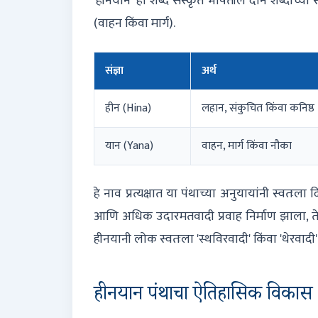
'हीनयान' हा शब्द संस्कृत भाषेतील दोन शब्दांच्य
(वाहन किंवा मार्ग).
संज्ञा
अर्थ
हीन (Hina)
लहान, संकुचित किंवा कनिष्ठ
यान (Yana)
वाहन, मार्ग किंवा नौका
हे नाव प्रत्यक्षात या पंथाच्या अनुयायांनी स्वतःला दि
आणि अधिक उदारमतवादी प्रवाह निर्माण झाला, तेव्ह
हीनयानी लोक स्वतःला 'स्थविरवादी' किंवा 'थेरवादी' (
हीनयान पंथाचा ऐतिहासिक विकास