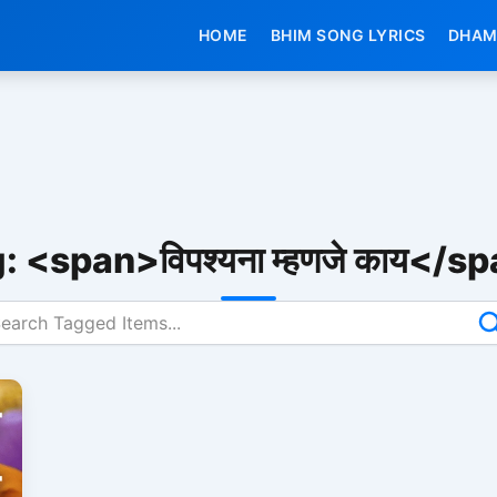
HOME
BHIM SONG LYRICS
DHAM
: <span>विपश्यना म्हणजे काय</s