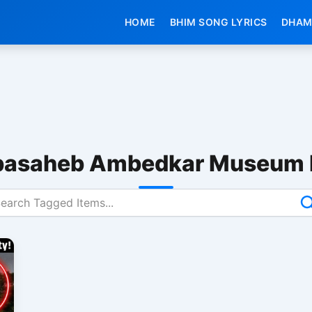
HOME
BHIM SONG LYRICS
DHAM
basaheb Ambedkar Museum 