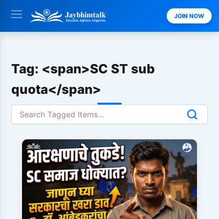
Skip
JOIN NOW
to
content
Tag: <span>SC ST sub
quota</span>