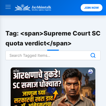
Skip
JOIN NOW
to
content
Tag: <span>Supreme Court SC
quota verdict</span>