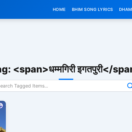
HOME
BHIM SONG LYRICS
DHAM
g: <span>धम्मगिरी इगतपुरी</sp