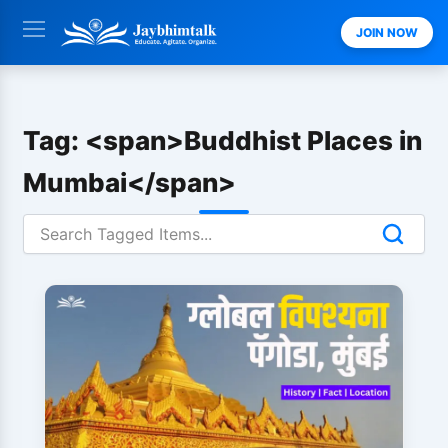
Skip
JOIN NOW
to
content
Tag: <span>Buddhist Places in
Mumbai</span>